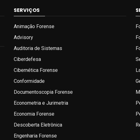
SERVIÇOS
S
Animação Forense
F
Advisory
F
Auditoria de Sistemas
F
Ciberdefesa
S
Cibernética Forense
L
Conformidade
G
Documentoscopia Forense
M
Econometria e Jurimetria
P
Economia Forense
P
Descoberta Eletrônica
R
Engenharia Forense