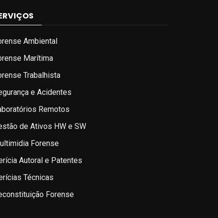
ERVIÇOS
orense Ambiental
orense Marítima
orense Trabalhista
egurança e Acidentes
aboratórios Remotos
estão de Ativos HW e SW
ultimidia Forense
erícia Autoral e Patentes
erícias Técnicas
econstituição Forense