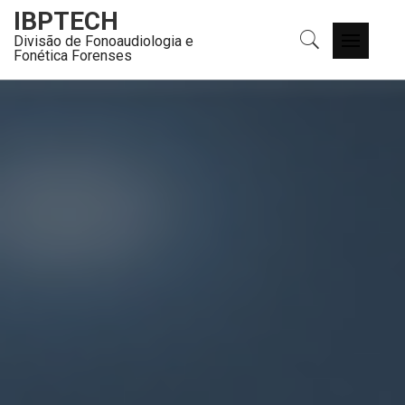
Skip
IBPTECH
to
Divisão de Fonoaudiologia e
Primary
content
Fonética Forenses
Menu