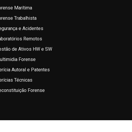
orense Marítima
orense Trabalhista
egurança e Acidentes
aboratórios Remotos
estão de Ativos HW e SW
ultimidia Forense
erícia Autoral e Patentes
erícias Técnicas
econstituição Forense