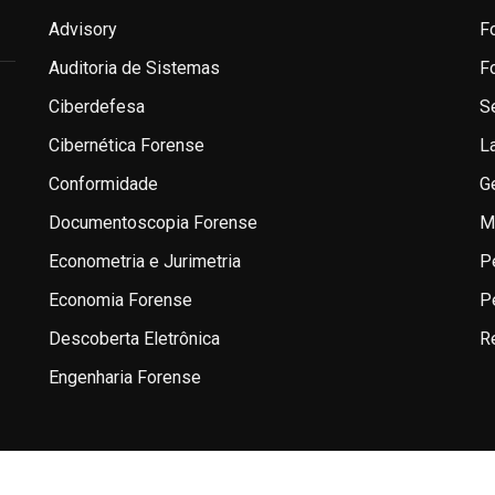
Advisory
F
Auditoria de Sistemas
F
Ciberdefesa
S
Cibernética Forense
L
Conformidade
G
Documentoscopia Forense
M
Econometria e Jurimetria
P
Economia Forense
P
Descoberta Eletrônica
R
Engenharia Forense